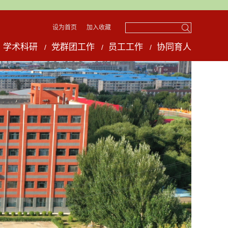
设为首页
加入收藏
学术科研
党群团工作
员工工作
协同育人
/
/
/