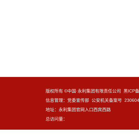
版权所有 ©中国·永利集团有限责任公司 黑ICP备1
信息管理：党委宣传部 公安机关备案号 23060402
地址：永利集团官网入口西宾西路
总访问量：