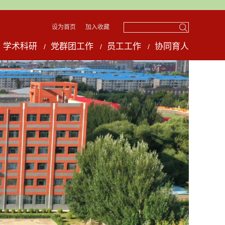
设为首页
加入收藏
学术科研
党群团工作
员工工作
协同育人
/
/
/