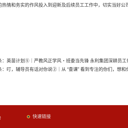
的热情和务实的作风投入到迎新及后续员工工作中，切实当好公司
条：
英苗计划⑤｜严教风正学风・班委当先锋 永利集团深耕员工
条：
叮，辅导员有话对你说②｜从 “查课” 看到专注的你们，想和
快速链接
号