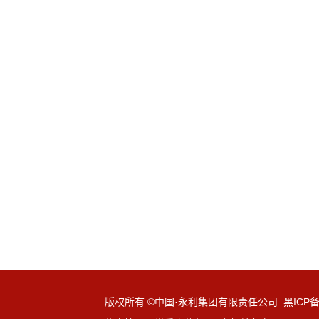
版权所有 ©中国·永利集团有限责任公司 黑ICP备1