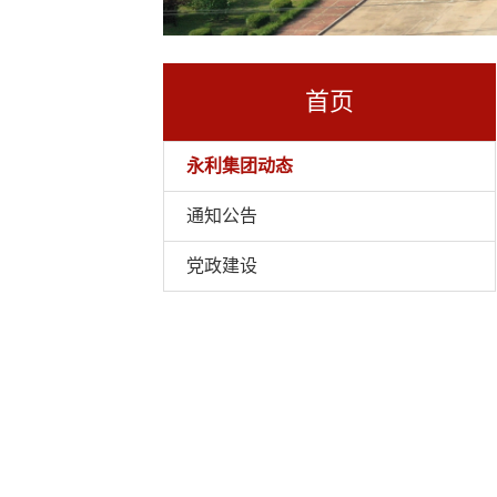
首页
永利集团动态
通知公告
党政建设