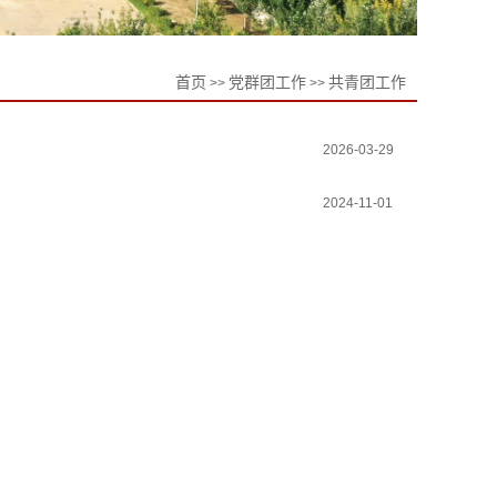
首页
党群团工作
共青团工作
>>
>>
2026-03-29
2024-11-01