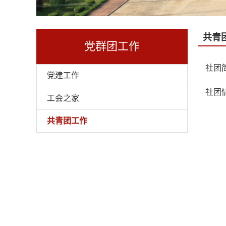
共青
党群团工作
社团
党建工作
社团
工会之家
共青团工作