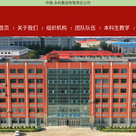
中国·永利集团有限责任公司
首页
关于我们
组织机构
团队队伍
本科生教学
/
/
/
/
/